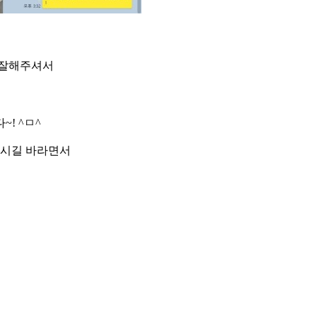
 잘해주셔서
! ^ㅁ^
하시길 바라면서